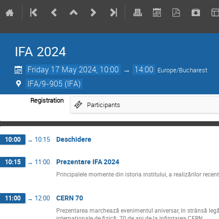
IFA 2024
Friday 17 May 2024, 10:00
→
14:00
Europe/Bucharest
IFA/9-905 (IFA)
Registration
Participants
Deschidere
10:00
→
10:15
Prezentare IFA 2024
10:15
→
11:00
Principalele momente din istoria institului, a realizărilor recent
CERN 70
11:00
→
12:00
Prezentarea marchează evenimentul aniversar, în strânsă legătu
internaționale de fizică: 70 de ani de la înființarea CERN.